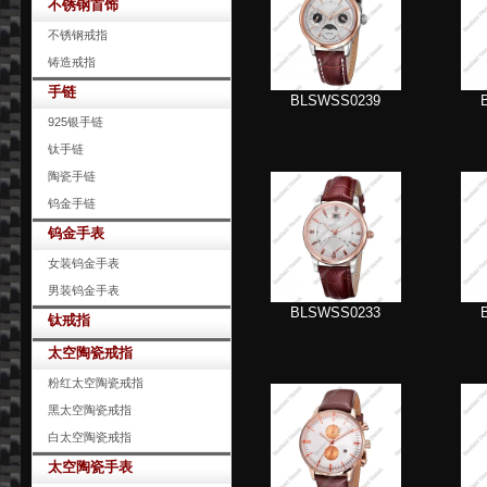
不锈钢首饰
不锈钢戒指
铸造戒指
手链
BLSWSS0239
925银手链
钛手链
陶瓷手链
钨金手链
钨金手表
女装钨金手表
男装钨金手表
BLSWSS0233
钛戒指
太空陶瓷戒指
粉红太空陶瓷戒指
黑太空陶瓷戒指
白太空陶瓷戒指
太空陶瓷手表