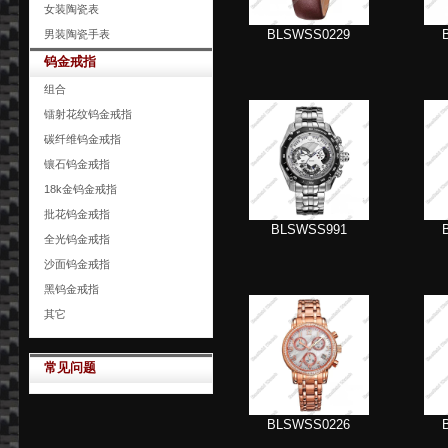
女装陶瓷表
BLSWSS0229
男装陶瓷手表
钨金戒指
组合
镭射花纹钨金戒指
碳纤维钨金戒指
镶石钨金戒指
18k金钨金戒指
批花钨金戒指
BLSWSS991
全光钨金戒指
沙面钨金戒指
黑钨金戒指
其它
常见问题
BLSWSS0226